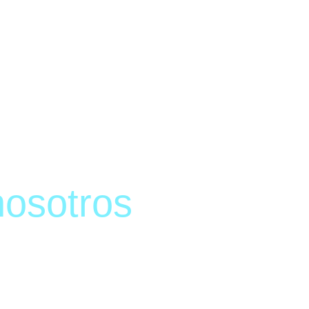
osotros
fica, criterio narrativo y sensibilidad para instituciones, 
r social, cultural o institucional. Investigamos a fondo para 
según los objetivos de cada aliado y transformamos ideas y 
tidad, profundidad y capacidad de circulación.