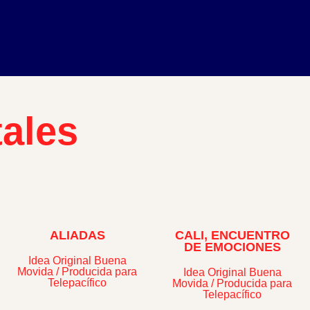
ales
ALIADAS
CALI, ENCUENTRO
DE EMOCIONES
Idea Original Buena
Movida / Producida para
Idea Original Buena
Telepacífico
Movida / Producida para
Telepacífico