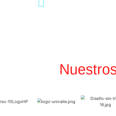
Somos tu equipo en Cali y el surocc
gestionamos y ejecutamos la producci
permisos, crew local de confianza y
Nuestro