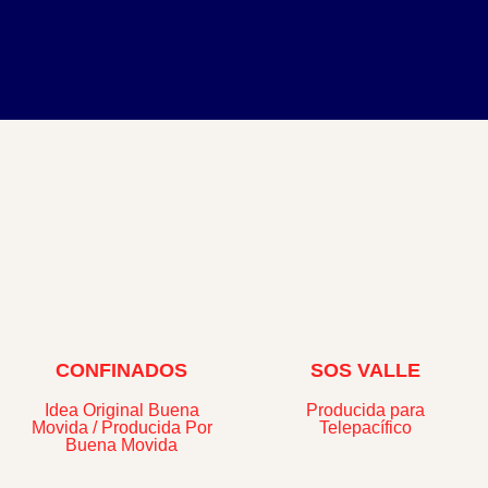
CONFINADOS
SOS VALLE
Idea Original Buena
Producida para
Movida / Producida Por
Telepacífico
Buena Movida