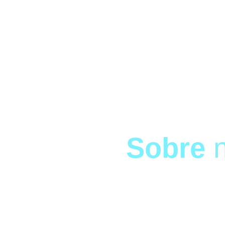
Sobre
n
Desarrollamos proyectos audiovisuales con mirada cinematográ
marcas, organizaciones y aliados que tienen historias con valo
encontrar la esencia de cada proyecto, co-creamos el relato 
experiencias en piezas de alto nivel con iden