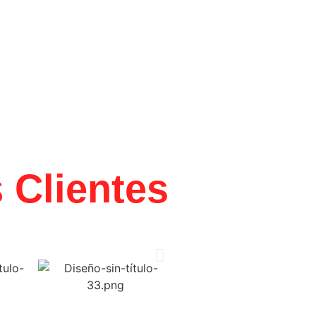
idente colombiano. Organizamos,
ón en terreno, con logística,
 acompañamiento en rodaje
s
Clientes