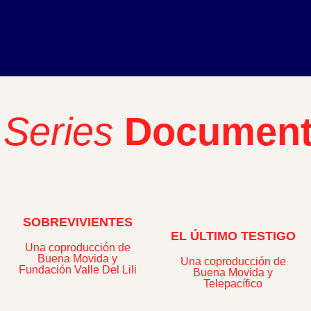
Series
Document
SOBREVIVIENTES
EL ÚLTIMO TESTIGO
Una coproducción de
Buena Movida y
Una coproducción de
Fundación Valle Del Lili
Buena Movida y
Telepacífico