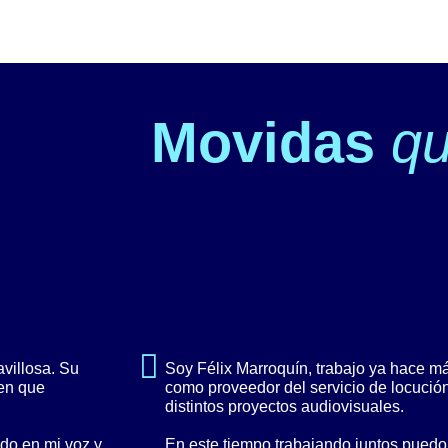
Movidas
q
villosa. Su
Soy Félix Marroquín, trabajo ya hace 
cen que
como proveedor del servicio de locuci
distintos proyectos audiovisuales.
do en mi voz y
En este tiempo trabajando juntos puedo