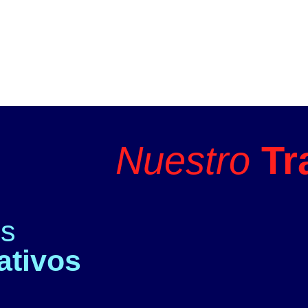
Nuestro
Tr
es
ativos